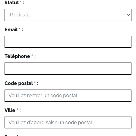
Statut * :
Email * :
Téléphone * :
Code postal * :
Ville * :