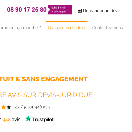
Demander un devis
omment ça marche ?
Catégories de droit
Contactez-nous
TUIT & SANS ENGAGEMENT
E AVIS SUR DEVIS-JURIDIQUE
3.3
/
5
sur
448
avis
es
448
avis