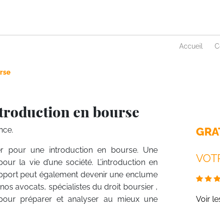
Accueil
C
rse
ntroduction en bourse
GRA
nce.
er pour une introduction en bourse. Une
VOTR
r la vie d’une société. L’introduction en
 apport peut également devenir une enclume
, nos avocats, spécialistes du droit boursier ,
pour préparer et analyser au mieux une
Voir l