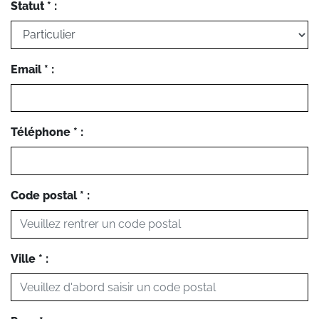
Statut * :
Email * :
Téléphone * :
Code postal * :
Ville * :