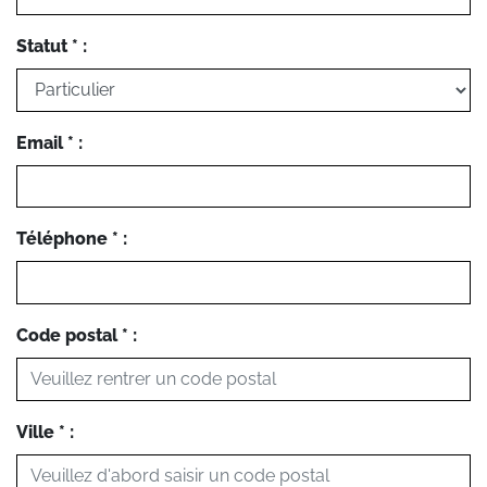
Statut * :
Email * :
Téléphone * :
Code postal * :
Ville * :