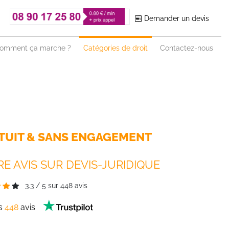
Demander un devis
omment ça marche ?
Catégories de droit
Contactez-nous
TUIT & SANS ENGAGEMENT
E AVIS SUR DEVIS-JURIDIQUE
3.3
/
5
sur
448
avis
es
448
avis