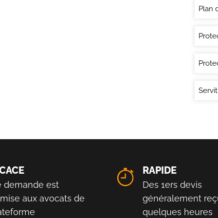
Plan 
Prote
Prote
Servit
ICACE
RAPIDE
e demande est
Des 1ers devis
smise aux avocats de
généralement reç
lateforme
quelques heures