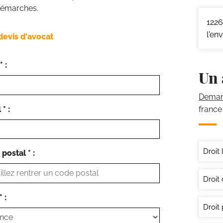
 démarches.
1226
l'en
devis d'avocat
 :
Un 
Demand
* :
france
Droit 
postal * :
Droit
 :
Droit 