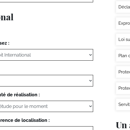
Déclar
onal
Expro
Loi su
sez :
Plan 
Prote
Prote
té de réalisation :
Servit
rence de localisation :
Un 