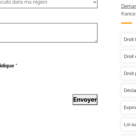
Demand
france
Droit 
Droit
idique
*
Droit 
Déclar
Envoyer
Expro
Loi su