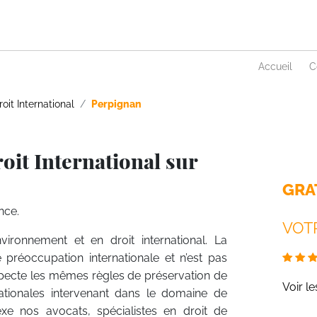
Accueil
C
roit International
Perpignan
oit International sur
GRA
nce.
VOTR
nvironnement et en droit international. La
 préoccupation internationale et n’est pas
specte les mêmes règles de préservation de
Voir l
rnationales intervenant dans le domaine de
exe nos avocats, spécialistes en droit de