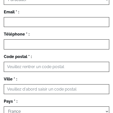
Email * :
Téléphone * :
Code postal * :
Ville * :
Pays * :