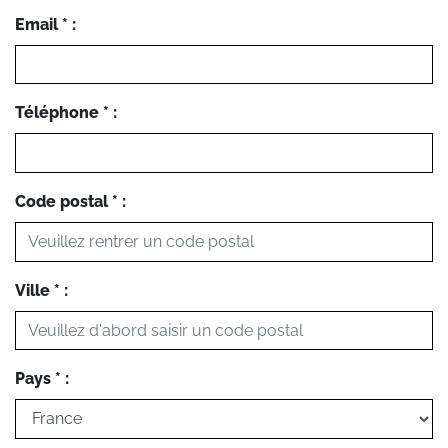
Email * :
Téléphone * :
Code postal * :
Ville * :
Pays * :