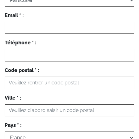
Email * :
Téléphone * :
Code postal * :
Ville * :
Pays * :