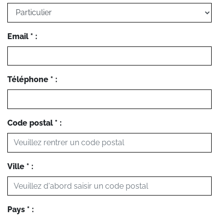
Email * :
Téléphone * :
Code postal * :
Ville * :
Pays * :