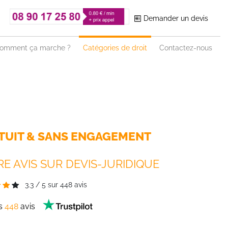
Demander un devis
omment ça marche ?
Catégories de droit
Contactez-nous
TUIT & SANS ENGAGEMENT
E AVIS SUR DEVIS-JURIDIQUE
3.3
/
5
sur
448
avis
es
448
avis