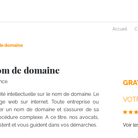
Accueil
C
e domaine
Nom de domaine
GRA
nce.
iété intellectuelle sur le nom de domaine. Le
VOTR
ge web sur internet. Toute entreprise ou
erver un nom de domaine et s’assurer de sa
rocédure complexe. A ce titre, nos avocats,
ssistent et vous guident dans vos démarches.
Voir l