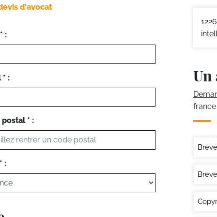
devis d'avocat
1226
inte
 :
Un 
* :
Demand
france
postal * :
Breve
 :
Breve
Copyr
e