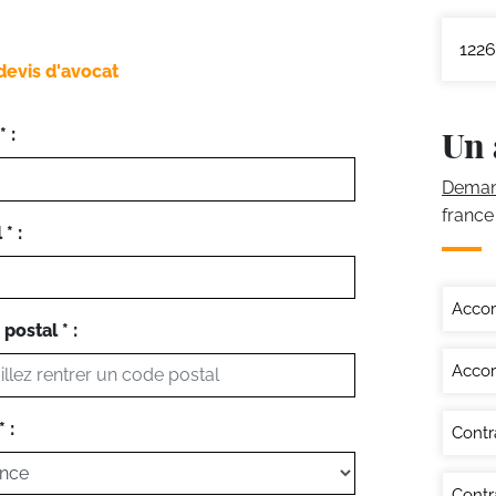
1226
devis d'avocat
Un 
 :
Demand
france
* :
Accor
postal * :
Accor
 :
Contr
Contra