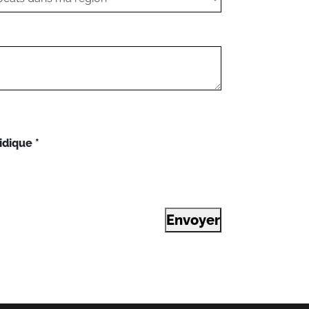
idique
*
Envoyer