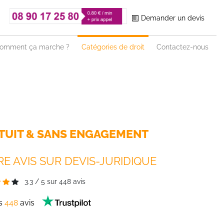
Demander un devis
omment ça marche ?
Catégories de droit
Contactez-nous
TUIT & SANS ENGAGEMENT
E AVIS SUR DEVIS-JURIDIQUE
3.3
/
5
sur
448
avis
es
448
avis