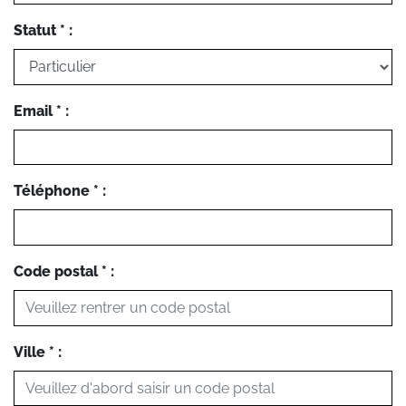
Statut * :
Email * :
Téléphone * :
Code postal * :
Ville * :