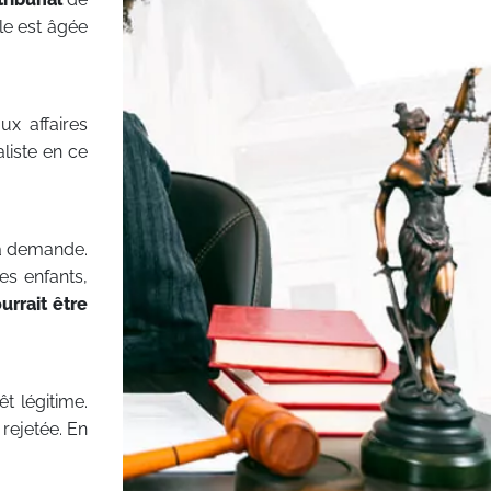
le est âgée
x affaires
liste en ce
la demande.
es enfants,
urrait être
êt légitime.
rejetée. En