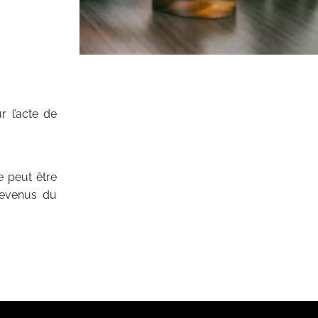
r l’acte de
 peut être
revenus du