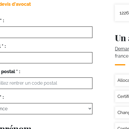
devis d'avocat
1226
 :
Un 
* :
Demand
france
postal * :
Alloc
Certif
 :
Chan
e prénom
Conte