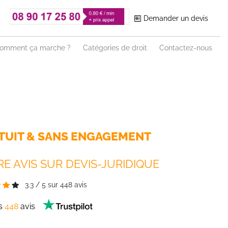
Demander un devis
omment ça marche ?
Catégories de droit
Contactez-nous
TUIT & SANS ENGAGEMENT
E AVIS SUR DEVIS-JURIDIQUE
3.3
/
5
sur
448
avis
es
448
avis