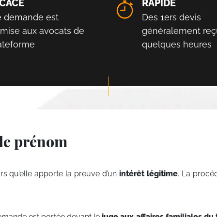
ICACE
RAPIDE
e demande est
Des 1ers devis
smise aux avocats de
généralement reç
lateforme
quelques heures
 de prénom
s qu’elle apporte la preuve d’un
intérêt légitime
. La procé
emande est portée devant le
juge aux affaires familiales du 