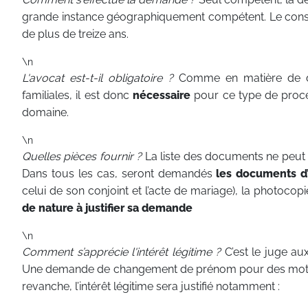
grande instance géographiquement compétent. Le consen
de plus de treize ans.
\n
L'avocat est-t-il obligatoire ?
Comme en matière de divo
familiales, il est donc
nécessaire
pour ce type de procédu
domaine.
\n
Quelles pièces fournir ?
La liste des documents ne peut 
Dans tous les cas, seront demandés
les documents d’é
celui de son conjoint et l’acte de mariage), la photocopie
de nature à justifier sa demande
\n
Comment s’apprécie l'intérêt légitime ?
C’est le juge aux 
Une demande de changement de prénom pour des motifs 
revanche, l’intérêt légitime sera justifié notamment :