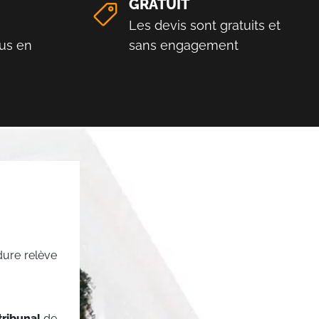
GRATUIT
Les devis sont gratuits et
us en
sans engagement
dure relève
tribunal
de