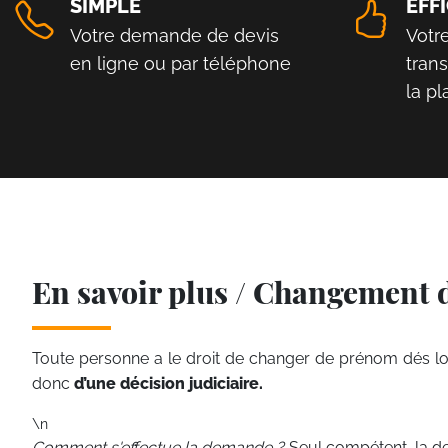
SIMPLE
EFF
Votre demande de devis
Votr
en ligne ou par téléphone
tran
la p
En savoir plus / Changement
Toute personne a le droit de changer de prénom dés lor
donc
d’une décision judiciaire.
\n
Comment s'effectue la demande ?
Seul compétent, la d