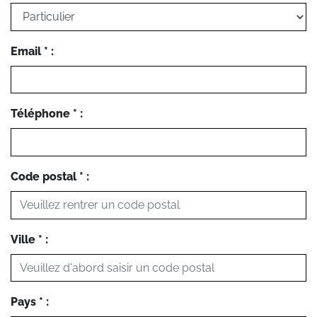
Email * :
Téléphone * :
Code postal * :
Ville * :
Pays * :