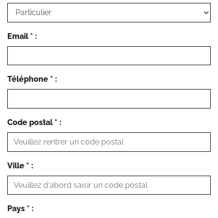
Email * :
Téléphone * :
Code postal * :
Ville * :
Pays * :