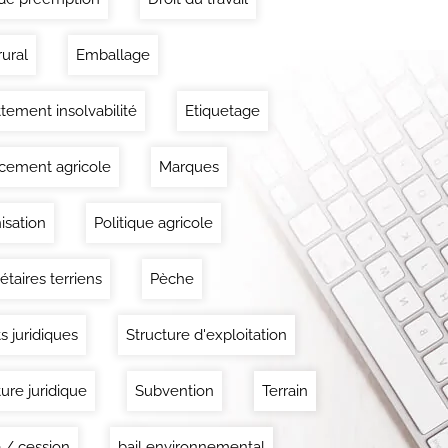
rural
Emballage
tement insolvabilité
Etiquetage
cement agricole
Marques
isation
Politique agricole
étaires terriens
Pèche
s juridiques
Structure d'exploitation
ture juridique
Subvention
Terrain
 / cession
bail environnemental