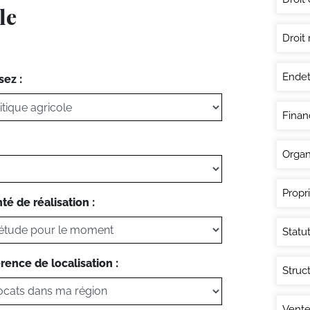
le
Droit 
Endet
sez :
Finan
Organ
Propri
té de réalisation :
Statut
rence de localisation :
Struc
Vente