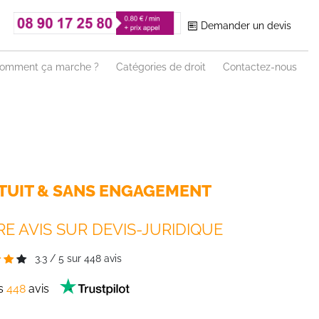
Demander un devis
omment ça marche ?
Catégories de droit
Contactez-nous
TUIT & SANS ENGAGEMENT
E AVIS SUR DEVIS-JURIDIQUE
3.3
/
5
sur
448
avis
es
448
avis