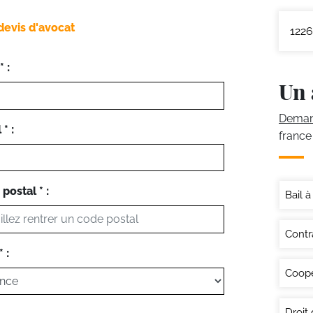
devis d'avocat
1226
 :
Un 
Demand
* :
france
postal * :
Bail 
Contr
 :
Coopé
Droit