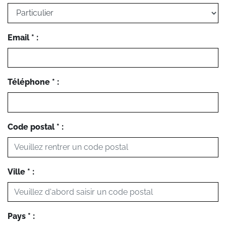
Email * :
Téléphone * :
Code postal * :
Ville * :
Pays * :