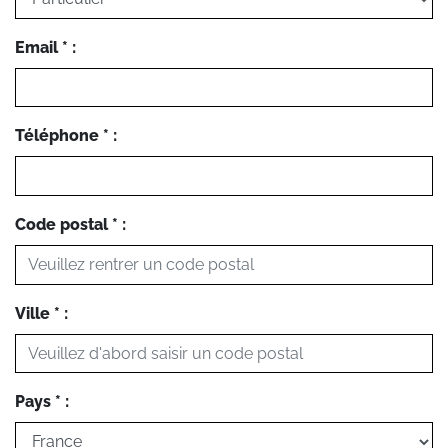
Email * :
Téléphone * :
Code postal * :
Ville * :
Pays * :