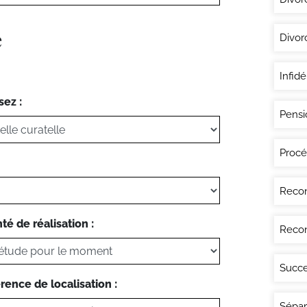
e
Divor
Infidé
sez :
Pensi
Procé
Recon
té de réalisation :
Recon
Succe
rence de localisation :
Sépar