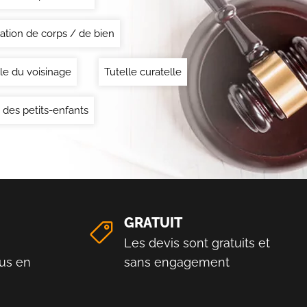
ation de corps / de bien
le du voisinage
Tutelle curatelle
 des petits-enfants
GRATUIT
Les devis sont gratuits et
us en
sans engagement