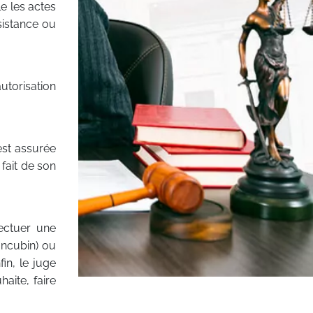
le
les actes
sistance ou
utorisation
st assurée
fait de son
fectuer une
ncubin) ou
nfin, le juge
haite, faire