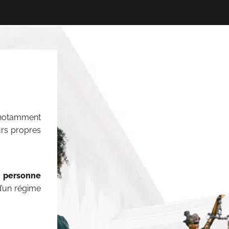
s notamment
urs propres
a personne
 d’un régime