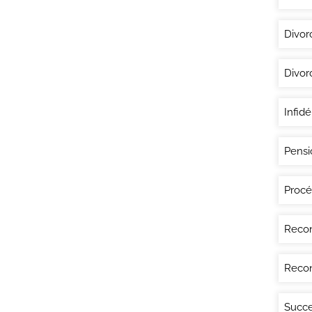
Divor
Divor
Infidé
Pensi
Procé
Recon
Recon
Succe