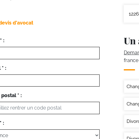
1226
devis d'avocat
Un 
 :
Demand
france
* :
Chan
postal * :
Chang
Divor
 :
Divor