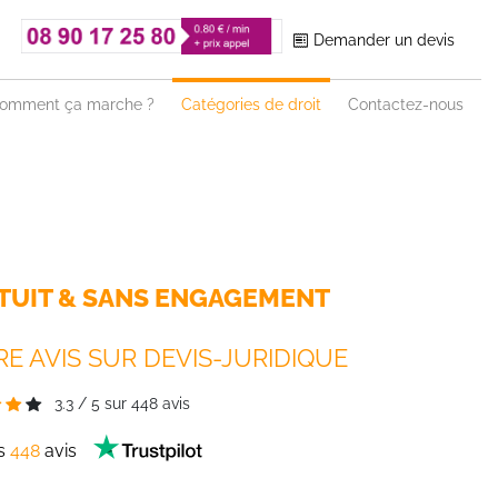
Demander un devis
omment ça marche ?
Catégories de droit
Contactez-nous
TUIT & SANS ENGAGEMENT
E AVIS SUR DEVIS-JURIDIQUE
3.3
/
5
sur
448
avis
es
448
avis