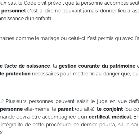
ux cas, le Code civil prévoit que la personne accomplie seu
 personnel
c'est-à-dire ne pouvant jamais donner lieu à as
naissance d’un enfant)
aines comme le mariage ou celui-ci n’est permis qu'avec l'a
 l’acte de naissance
, la
gestion courante du patrimoine
e
de protection
nécessaires pour mettre fin au danger que, du 
 ?
Plusieurs personnes peuvent saisir le juge en vue d’ef
 personne
elle-même, le
parent
(ou allié),
le conjoint
(ou co
demande devra être accompagnée d’un
certificat médical
. E
intégralité de cette procédure, ce dernier pourra, s’il le sou
x.