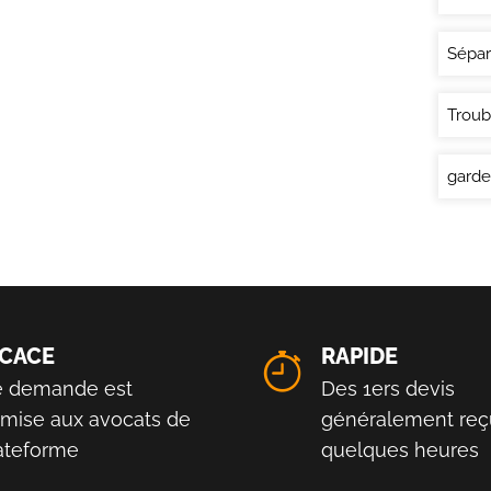
Sépar
Troub
garde
ICACE
RAPIDE
e demande est
Des 1ers devis
smise aux avocats de
généralement reç
lateforme
quelques heures