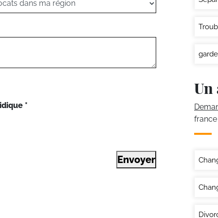
Troub
garde
Un 
idique
*
Demand
france
Envoyer
Chan
Chang
Divor