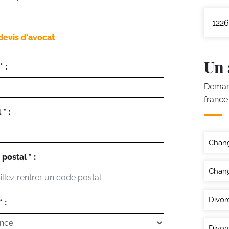
1226
devis d'avocat
Un 
 :
Demand
france
* :
Chan
postal * :
Chang
Divor
 :
Divor