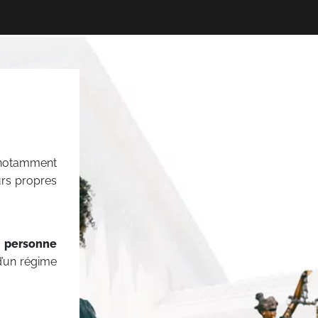
s notamment
urs propres
a personne
 d’un régime