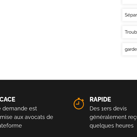
Sépar
Troub
garde
ICACE
RAPIDE
e demande est
Des 1ers devis
smise aux avocats de
généralement reç
lateforme
quelques heures