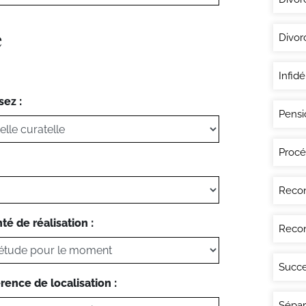
e
Divor
Infidé
sez :
Pensi
Procé
Recon
té de réalisation :
Recon
Succe
rence de localisation :
Sépar