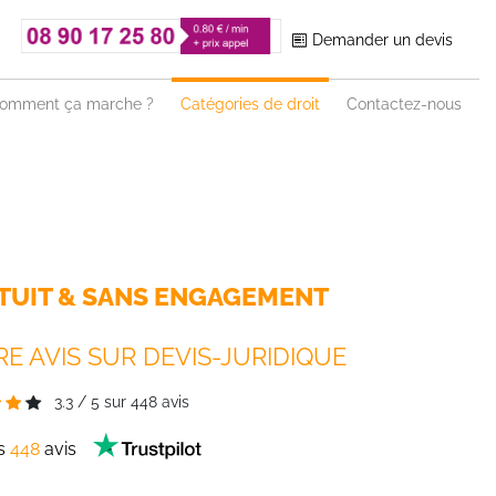
Demander un devis
omment ça marche ?
Catégories de droit
Contactez-nous
TUIT & SANS ENGAGEMENT
E AVIS SUR DEVIS-JURIDIQUE
3.3
/
5
sur
448
avis
es
448
avis