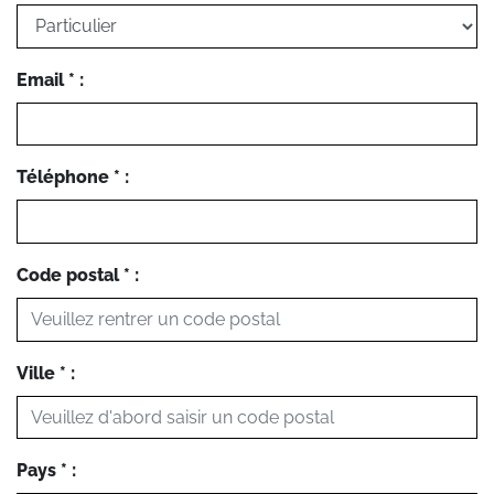
Email * :
Téléphone * :
Code postal * :
Ville * :
Pays * :