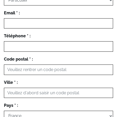
Email * :
Téléphone * :
Code postal * :
Ville * :
Pays * :