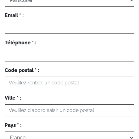
Email * :
Téléphone * :
Code postal * :
Ville * :
Pays * :