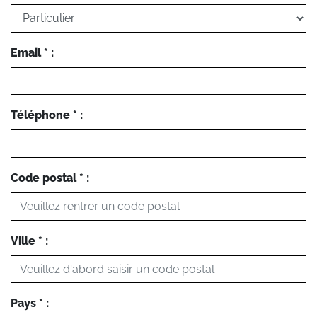
Email * :
Téléphone * :
Code postal * :
Ville * :
Pays * :