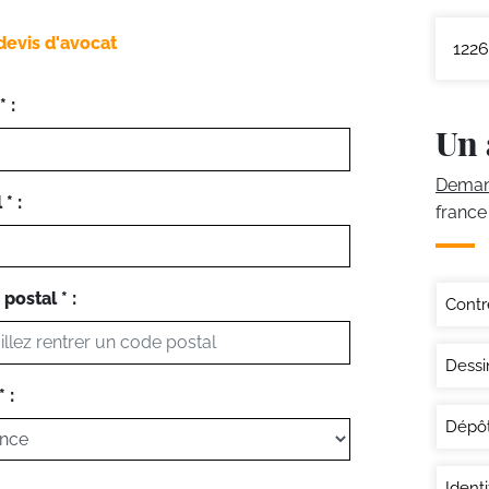
devis d'avocat
1226
 :
Un 
Demand
* :
france
postal * :
Contr
Dessi
 :
Dépôt
Ident