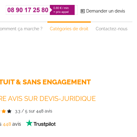
Demander un devis
omment ça marche ?
Catégories de droit
Contactez-nous
TUIT & SANS ENGAGEMENT
E AVIS SUR DEVIS-JURIDIQUE
3.3
/
5
sur
448
avis
es
448
avis