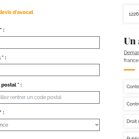
devis d'avocat
1226
 :
Un 
Demand
* :
france
postal * :
Conte
Contr
 :
Droit
Publi