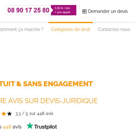
Demander un devis
omment ça marche ?
Catégories de droit
Contactez-nous
TUIT & SANS ENGAGEMENT
E AVIS SUR DEVIS-JURIDIQUE
3.3
/
5
sur
448
avis
es
448
avis