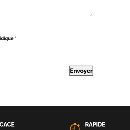
idique
*
Envoyer
ICACE
RAPIDE