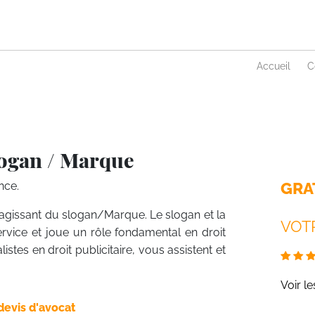
Accueil
C
logan / Marque
GRA
nce.
 s’agissant du slogan/Marque. Le slogan et la
VOTR
ervice et joue un rôle fondamental en droit
istes en droit publicitaire, vous assistent et
Voir l
devis d'avocat