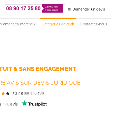
Demander un devis
omment ça marche ?
Catégories de droit
Contactez-nous
TUIT & SANS ENGAGEMENT
E AVIS SUR DEVIS-JURIDIQUE
3.3
/
5
sur
448
avis
es
448
avis