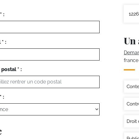
1226
 :
Un 
* :
Demand
france
postal * :
Conte
 :
Contr
Droit
e
Publi