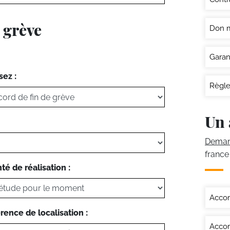
 grève
Don 
Garan
sez :
Règle
Un 
Demand
france
té de réalisation :
Accor
rence de localisation :
Accor