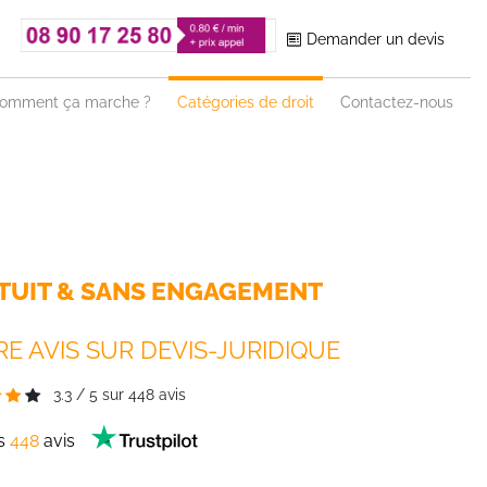
Demander un devis
omment ça marche ?
Catégories de droit
Contactez-nous
TUIT & SANS ENGAGEMENT
E AVIS SUR DEVIS-JURIDIQUE
3.3
/
5
sur
448
avis
es
448
avis