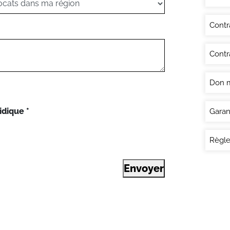
Contr
Contra
Don 
idique
*
Garan
Règle
Envoyer