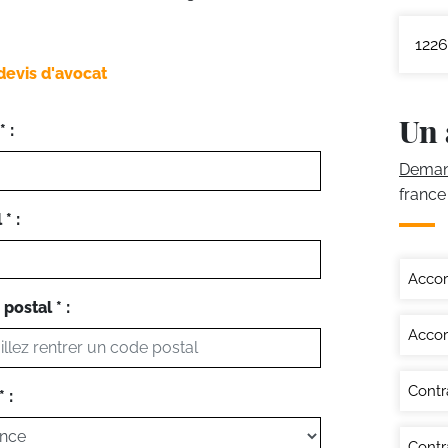
1226
devis d'avocat
Un 
 :
Demand
france
* :
Accor
postal * :
Accor
Contr
 :
Contra