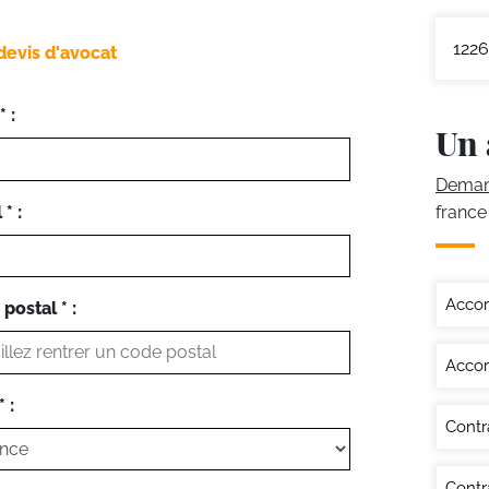
1226
devis d'avocat
 :
Un 
Demand
* :
france
Accor
postal * :
Accor
 :
Contr
Contra