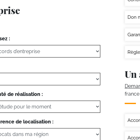
prise
Don 
Garan
sez :
Règle
Un 
Demand
france
té de réalisation :
Accor
rence de localisation :
Accor