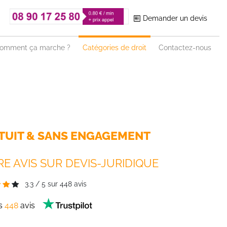
Demander un devis
omment ça marche ?
Catégories de droit
Contactez-nous
TUIT & SANS ENGAGEMENT
E AVIS SUR DEVIS-JURIDIQUE
3.3
/
5
sur
448
avis
es
448
avis