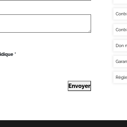
Contr
Contra
Don 
idique
*
Garan
Règle
Envoyer