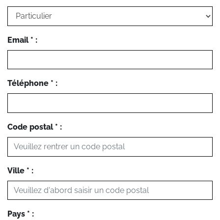
Email * :
Téléphone * :
Code postal * :
Ville * :
Pays * :