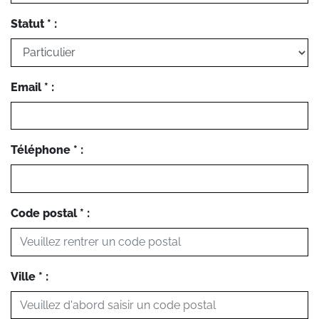
Statut * :
Email * :
Téléphone * :
Code postal * :
Ville * :