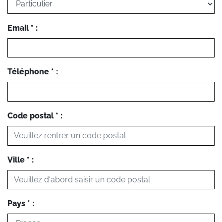
Email * :
Téléphone * :
Code postal * :
Ville * :
Pays * :