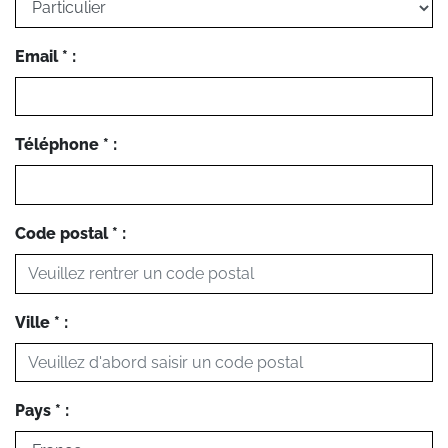
Email * :
Téléphone * :
Code postal * :
Ville * :
Pays * :