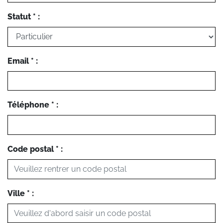
Statut * :
Email * :
Téléphone * :
Code postal * :
Ville * :