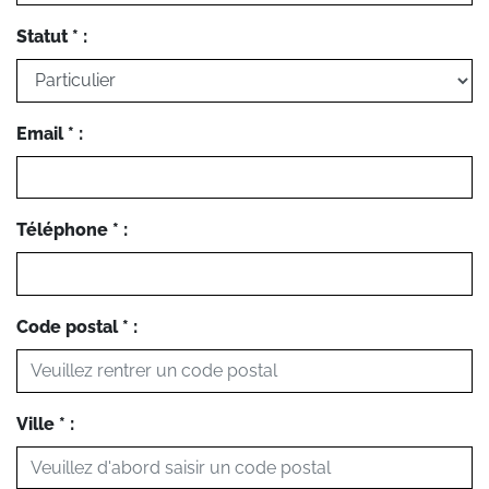
Statut * :
Email * :
Téléphone * :
Code postal * :
Ville * :