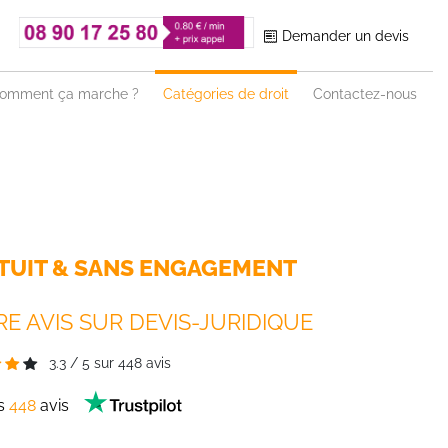
Demander un devis
omment ça marche ?
Catégories de droit
Contactez-nous
TUIT & SANS ENGAGEMENT
E AVIS SUR DEVIS-JURIDIQUE
3.3
/
5
sur
448
avis
es
448
avis