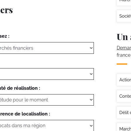
iers
Socié
Un 
sez :
Demand
france
Actio
té de réalisation :
Conte
Délit d
rence de localisation :
March