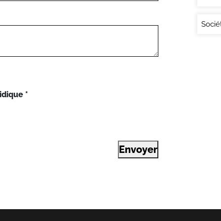
Socié
idique
*
Envoyer