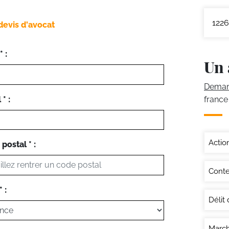
1226
devis d'avocat
 :
Un 
Demand
* :
france
Actio
postal * :
Conte
 :
Délit d
March