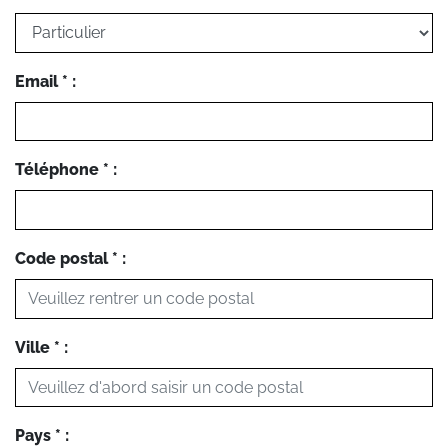
Email * :
Téléphone * :
Code postal * :
Ville * :
Pays * :