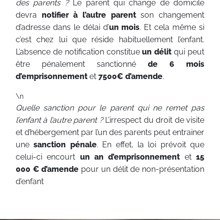
des parents ?
Le parent qui change de domicile
devra
notifier à l’autre parent
son changement
d’adresse dans le délai d’
un mois
. Et cela même si
c’est chez lui que réside habituellement l’enfant.
L’absence de notification constitue
un délit
qui peut
être pénalement sanctionné
de 6 mois
d’emprisonnement
et
7500€ d’amende
.
\n
Quelle sanction pour le parent qui ne remet pas
l’enfant à l’autre parent ?
L’irrespect du droit de visite
et d’hébergement par l’un des parents peut entrainer
une
sanction pénale
. En effet, la loi prévoit que
celui-ci encourt
un an d’emprisonnement
et
15
000 € d’amende
pour un délit de non-présentation
d’enfant