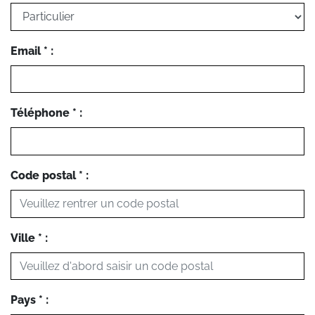
Email * :
Téléphone * :
Code postal * :
Ville * :
Pays * :