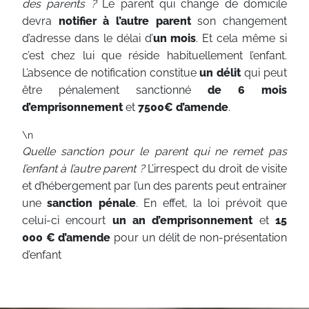
des parents ?
Le parent qui change de domicile
devra
notifier à l’autre parent
son changement
d’adresse dans le délai d’
un mois
. Et cela même si
c’est chez lui que réside habituellement l’enfant.
L’absence de notification constitue
un délit
qui peut
être pénalement sanctionné
de 6 mois
d’emprisonnement
et
7500€ d’amende
.
\n
Quelle sanction pour le parent qui ne remet pas
l’enfant à l’autre parent ?
L’irrespect du droit de visite
et d’hébergement par l’un des parents peut entrainer
une
sanction pénale
. En effet, la loi prévoit que
celui-ci encourt
un an d’emprisonnement
et
15
000 € d’amende
pour un délit de non-présentation
d’enfant