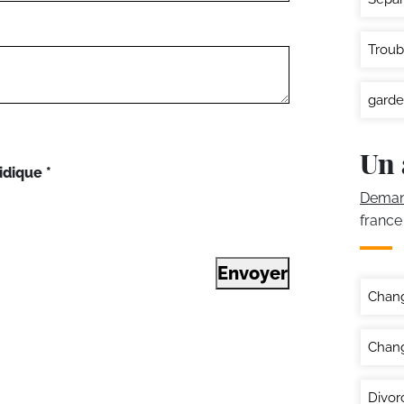
Troub
garde
Un 
idique
*
Demand
france
Envoyer
Chan
Chang
Divor