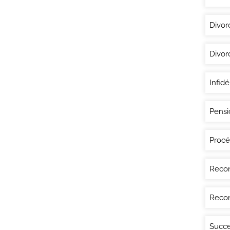
Divor
Divor
Infidé
Pensi
Procé
Recon
Recon
Succe