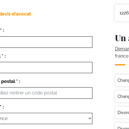
1226
devis d'avocat
 :
Un 
Demand
* :
france
Chan
postal * :
Chang
 :
Divor
Divor