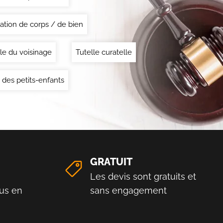
ation de corps / de bien
le du voisinage
Tutelle curatelle
 des petits-enfants
GRATUIT
Les devis sont gratuits et
us en
sans engagement