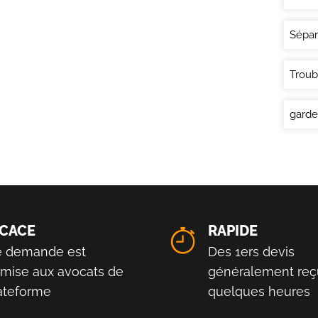
Sépar
Troub
garde
ICACE
RAPIDE
e demande est
Des 1ers devis
smise aux avocats de
généralement reç
lateforme
quelques heures