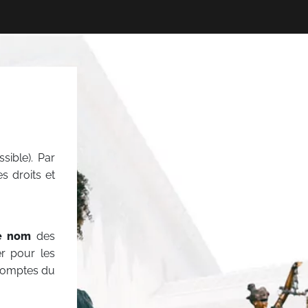
sible). Par
es droits et
e nom
des
er pour les
 comptes du