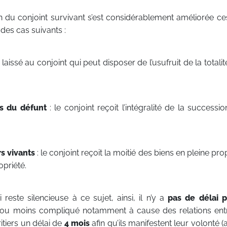
n du conjoint survivant s’est considérablement améliorée ce
des cas suivants :
t laissé au conjoint qui peut disposer de l’usufruit de la totali
s du défunt
: le conjoint reçoit l’intégralité de la successi
rs vivants
: le conjoint reçoit la moitié des biens en pleine prop
opriété.
i reste silencieuse à ce sujet, ainsi, il n’y a
pas de délai
p
s ou moins compliqué notamment à cause des relations entre
ritiers un délai de
4 mois
afin qu’ils manifestent leur volonté 