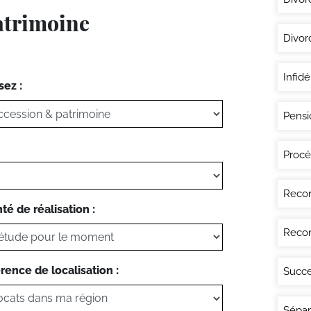
atrimoine
Divor
Infidé
sez :
Pensi
Procé
Recon
té de réalisation :
Recon
rence de localisation :
Succe
Sépar