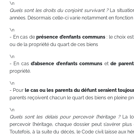
\n
Quels sont les droits du conjoint survivant ?
La situatio
années. Désormais celle-ci varie notamment en fonction 
\n
- En cas de
présence d’enfants communs
: le choix es
ou de la propriété du quart de ces biens
\n
- En cas
d’absence d’enfants communs
et
de parent
propriété.
\n
- Pour
le cas ou les parents du défunt seraient toujou
parents reçoivent chacun le quart des biens en pleine pr
\n
Quels sont les délais pour percevoir l’héritage ?
La lo
percevoir l’héritage, chaque dossier peut s’avérer plu
Toutefois, à la suite du décès, le Code civil laisse aux hé