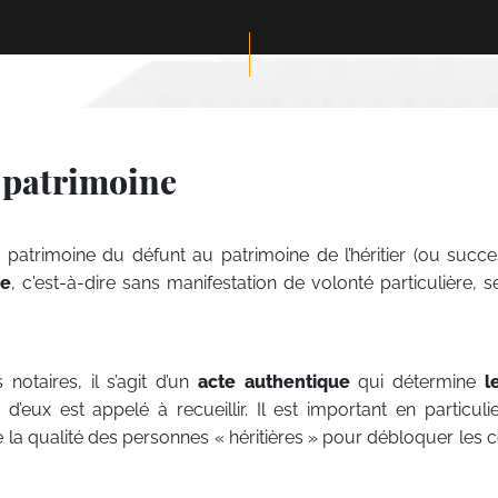
& patrimoine
atrimoine du défunt au patrimoine de l’héritier (ou succes
ue
, c'est-à-dire sans manifestation de volonté particulière, s
notaires, il s’agit d’un
acte authentique
qui détermine
l
eux est appelé à recueillir. Il est important en particuli
 la qualité des personnes « héritières » pour débloquer les