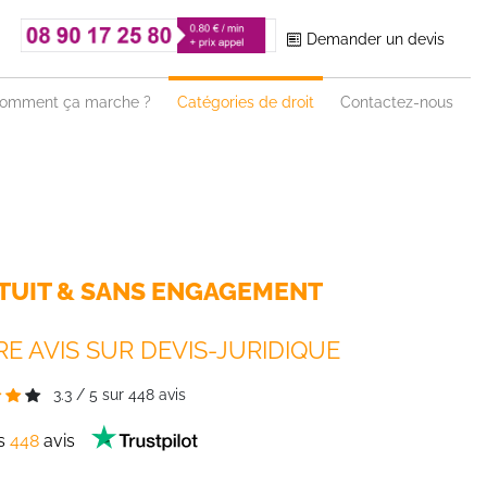
Demander un devis
omment ça marche ?
Catégories de droit
Contactez-nous
TUIT & SANS ENGAGEMENT
E AVIS SUR DEVIS-JURIDIQUE
3.3
/
5
sur
448
avis
es
448
avis