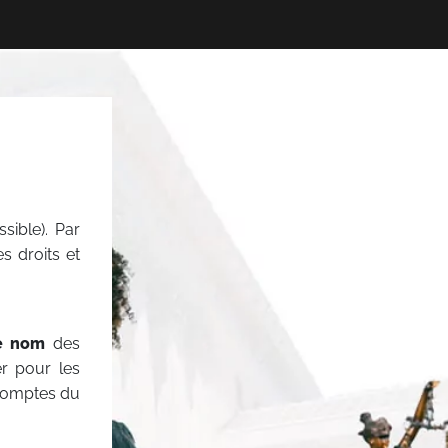
sible). Par
es droits et
e nom
des
er pour les
 comptes du