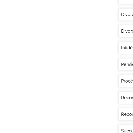
Divor
Divor
Infidé
Pensi
Procé
Recon
Recon
Succe