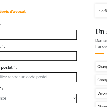
1226
devis d'avocat
 :
Un 
Demand
* :
france
Chan
postal * :
Chang
 :
Divor
Divor