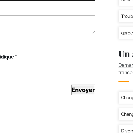
Troub
garde
Un 
idique
*
Demand
france
Envoyer
Chan
Chang
Divor