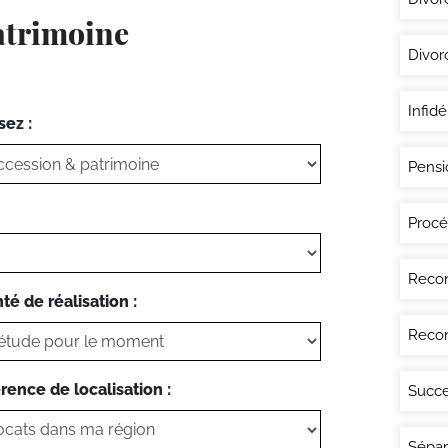
atrimoine
Divor
Infidé
sez :
Pensi
Procé
Recon
té de réalisation :
Recon
rence de localisation :
Succe
Sépar