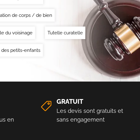
ation de corps / de bien
le du voisinage
Tutelle curatelle
 des petits-enfants
GRATUIT
Les devis sont gratuits et
us en
sans engagement