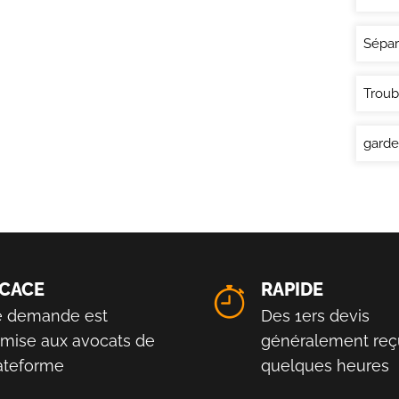
Sépar
Troub
garde
ICACE
RAPIDE
e demande est
Des 1ers devis
smise aux avocats de
généralement reç
lateforme
quelques heures