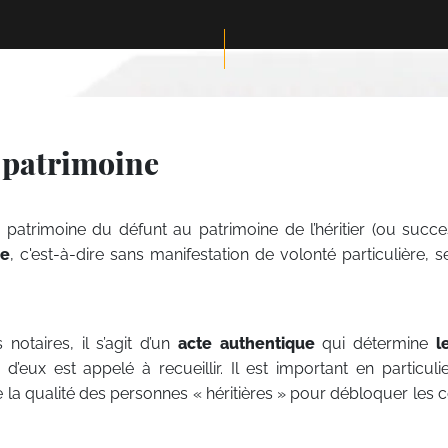
& patrimoine
atrimoine du défunt au patrimoine de l’héritier (ou succes
ue
, c'est-à-dire sans manifestation de volonté particulière, s
notaires, il s’agit d’un
acte authentique
qui détermine
l
eux est appelé à recueillir. Il est important en particuli
 la qualité des personnes « héritières » pour débloquer les