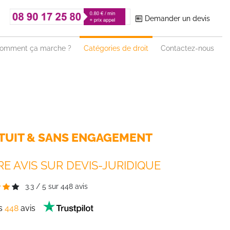
Demander un devis
omment ça marche ?
Catégories de droit
Contactez-nous
TUIT & SANS ENGAGEMENT
E AVIS SUR DEVIS-JURIDIQUE
3.3
/
5
sur
448
avis
es
448
avis