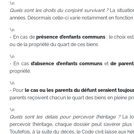
\n
Quels sont les droits du conjoint survivant ?
La situatio
années. Désormais celle-ci varie notamment en fonction 
\n
- En cas de
présence d’enfants communs
: le choix es
ou de la propriété du quart de ces biens
\n
- En cas
d’absence d’enfants communs
et
de parent
propriété.
\n
- Pour
le cas ou les parents du défunt seraient toujou
parents reçoivent chacun le quart des biens en pleine pr
\n
Quels sont les délais pour percevoir l’héritage ?
La lo
percevoir l’héritage, chaque dossier peut s’avérer plu
Toutefois, à la suite du décès, le Code civil laisse aux hé