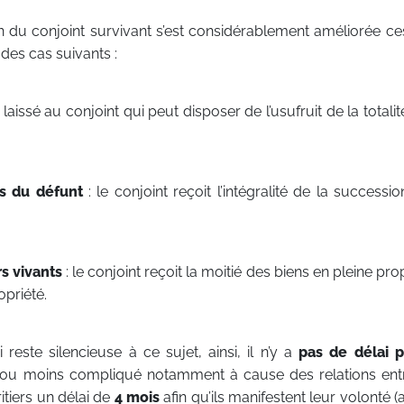
n du conjoint survivant s’est considérablement améliorée ce
des cas suivants :
t laissé au conjoint qui peut disposer de l’usufruit de la totali
s du défunt
: le conjoint reçoit l’intégralité de la successi
rs vivants
: le conjoint reçoit la moitié des biens en pleine prop
opriété.
i reste silencieuse à ce sujet, ainsi, il n’y a
pas de délai
p
s ou moins compliqué notamment à cause des relations entre
ritiers un délai de
4 mois
afin qu’ils manifestent leur volonté 