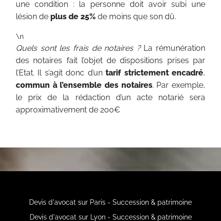
une condition : la personne doit avoir subi une
lésion de
plus de 25%
de moins que son dû.
\n
Quels sont les frais de notaires ?
La rémunération
des notaires fait l’objet de dispositions prises par
l’Etat. Il s’agit donc d’un
tarif strictement encadré
,
commun à l’ensemble des notaires
.
Par exemple,
le prix de la rédaction d’un acte notarié sera
approximativement de 200€
Devis d'avocat sur Paris - Succession & patrimoine
Devis d'avocat sur Lyon - Succession & patrimoine