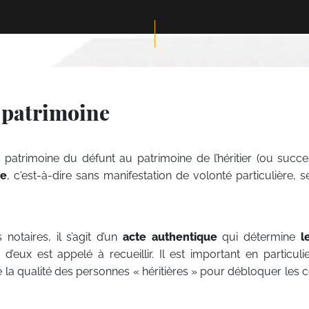
& patrimoine
atrimoine du défunt au patrimoine de l’héritier (ou succes
ue
, c'est-à-dire sans manifestation de volonté particulière, s
notaires, il s’agit d’un
acte authentique
qui détermine
l
eux est appelé à recueillir. Il est important en particuli
 la qualité des personnes « héritières » pour débloquer les