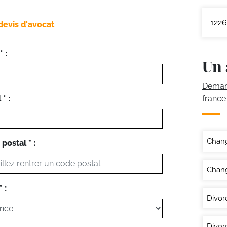
1226
devis d'avocat
 :
Un 
Demand
* :
france
Chan
postal * :
Chang
 :
Divor
Divor