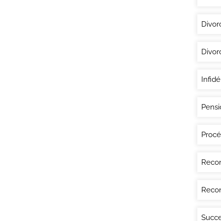
Divor
Divor
Infidé
Pensi
Procé
Recon
Recon
Succe