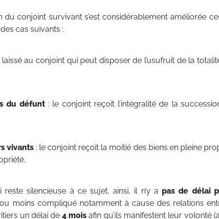
n du conjoint survivant s’est considérablement améliorée ce
des cas suivants :
t laissé au conjoint qui peut disposer de l’usufruit de la totali
s du défunt
: le conjoint reçoit l’intégralité de la successi
rs vivants
: le conjoint reçoit la moitié des biens en pleine prop
opriété.
i reste silencieuse à ce sujet, ainsi, il n’y a
pas de délai
p
s ou moins compliqué notamment à cause des relations entre
ritiers un délai de
4 mois
afin qu’ils manifestent leur volonté 