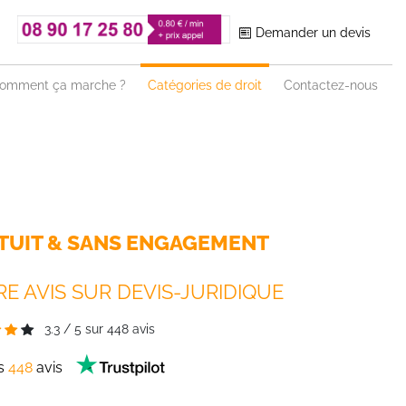
Demander un devis
omment ça marche ?
Catégories de droit
Contactez-nous
TUIT & SANS ENGAGEMENT
E AVIS SUR DEVIS-JURIDIQUE
3.3
/
5
sur
448
avis
es
448
avis