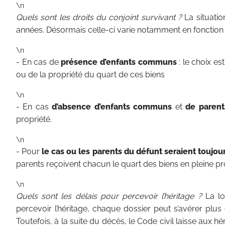
\n
Quels sont les droits du conjoint survivant ?
La situatio
années. Désormais celle-ci varie notamment en fonction 
\n
- En cas de
présence d’enfants communs
: le choix es
ou de la propriété du quart de ces biens
\n
- En cas
d’absence d’enfants communs
et
de parent
propriété.
\n
- Pour
le cas ou les parents du défunt seraient toujou
parents reçoivent chacun le quart des biens en pleine pr
\n
Quels sont les délais pour percevoir l’héritage ?
La lo
percevoir l’héritage, chaque dossier peut s’avérer plu
Toutefois, à la suite du décès, le Code civil laisse aux hé