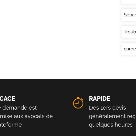
Sépar
Troub
garde
ICACE
RAPIDE
e demande est
Des 1ers devis
smise aux avocats de
généralement reç
lateforme
quelques heures