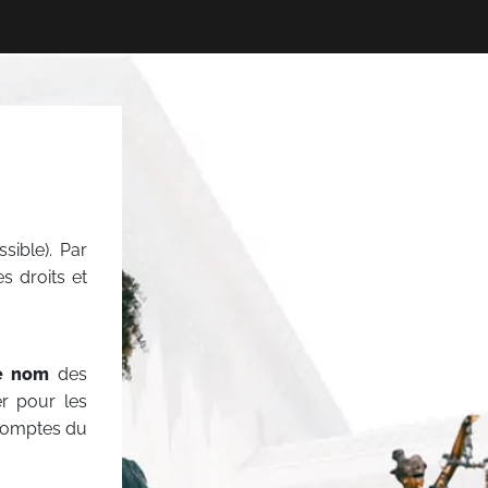
sible). Par
es droits et
e nom
des
er pour les
 comptes du