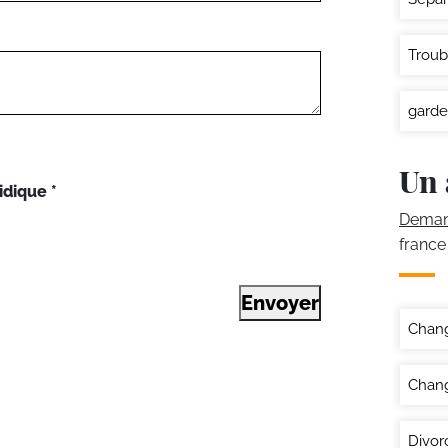
Troub
garde
Un 
idique
*
Demand
france
Envoyer
Chan
Chang
Divor