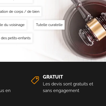
ation de corps / de bien
le du voisinage
Tutelle curatelle
 des petits-enfants
GRATUIT
Les devis sont gratuits et
us en
sans engagement