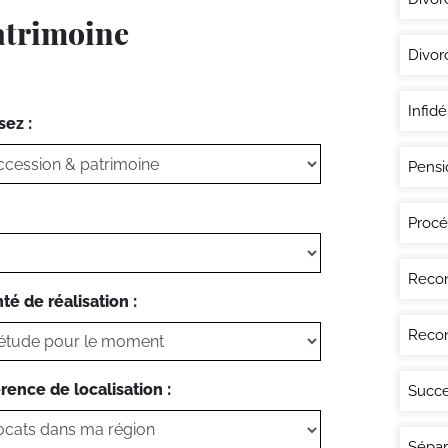
atrimoine
Divor
Infidé
sez :
Pensi
Procé
Recon
té de réalisation :
Recon
rence de localisation :
Succe
Sépar