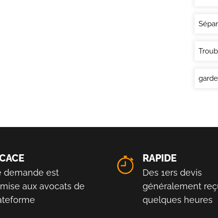
Sépar
Troub
garde
ICACE
RAPIDE
e demande est
Des 1ers devis
smise aux avocats de
généralement reç
lateforme
quelques heures