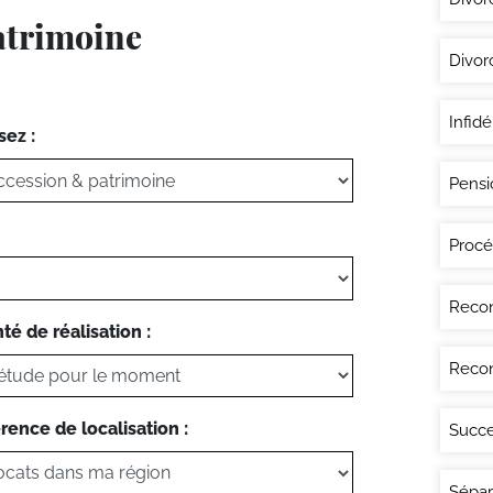
atrimoine
Divor
Infidé
sez :
Pensi
Procé
Recon
té de réalisation :
Recon
rence de localisation :
Succe
Sépar