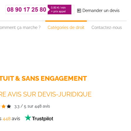
Demander un devis
omment ça marche ?
Catégories de droit
Contactez-nous
TUIT & SANS ENGAGEMENT
E AVIS SUR DEVIS-JURIDIQUE
3.3
/
5
sur
448
avis
es
448
avis