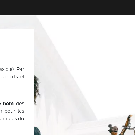
sible). Par
es droits et
e nom
des
er pour les
 comptes du