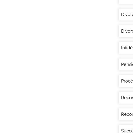
Divor
Divor
Infidé
Pensi
Procé
Recon
Recon
Succe