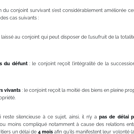
n du conjoint survivant s’est considérablement améliorée ce
des cas suivants :
t laissé au conjoint qui peut disposer de l’usufruit de la totali
s du défunt
: le conjoint reçoit l’intégralité de la successi
rs vivants
: le conjoint reçoit la moitié des biens en pleine prop
opriété.
i reste silencieuse à ce sujet, ainsi, il n’y a
pas de délai
p
s ou moins compliqué notamment à cause des relations entre
ritiers un délai de
4 mois
afin qu’ils manifestent leur volonté 