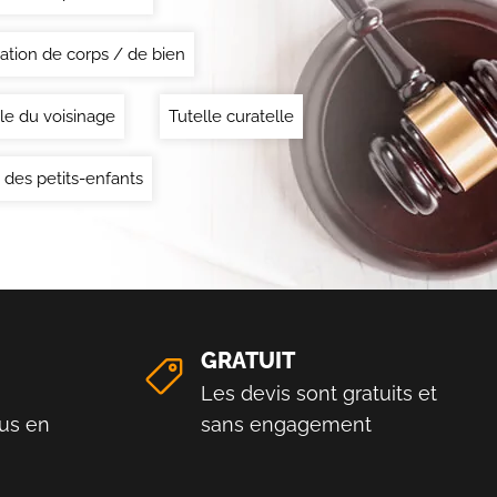
ation de corps / de bien
le du voisinage
Tutelle curatelle
 des petits-enfants
GRATUIT
Les devis sont gratuits et
us en
sans engagement