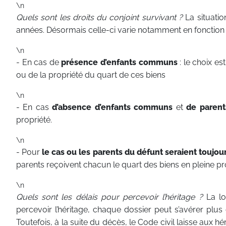
\n
Quels sont les droits du conjoint survivant ?
La situatio
années. Désormais celle-ci varie notamment en fonction 
\n
- En cas de
présence d’enfants communs
: le choix es
ou de la propriété du quart de ces biens
\n
- En cas
d’absence d’enfants communs
et
de parent
propriété.
\n
- Pour
le cas ou les parents du défunt seraient toujou
parents reçoivent chacun le quart des biens en pleine pr
\n
Quels sont les délais pour percevoir l’héritage ?
La lo
percevoir l’héritage, chaque dossier peut s’avérer plu
Toutefois, à la suite du décès, le Code civil laisse aux hé