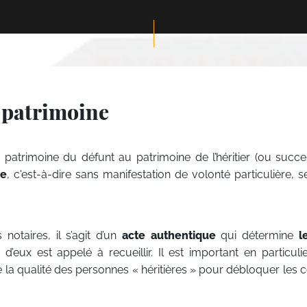
& patrimoine
atrimoine du défunt au patrimoine de l’héritier (ou succes
ue
, c'est-à-dire sans manifestation de volonté particulière, s
notaires, il s’agit d’un
acte authentique
qui détermine
l
eux est appelé à recueillir. Il est important en particuli
 la qualité des personnes « héritières » pour débloquer les