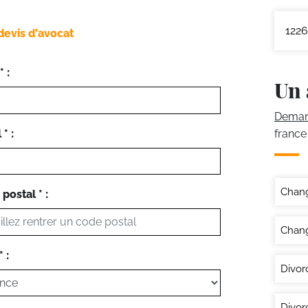
1226
devis d'avocat
 :
Un 
Demand
* :
france
Chan
postal * :
Chang
 :
Divor
Divor