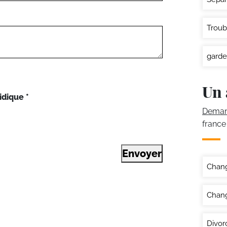
Troub
garde
Un 
idique
*
Demand
france
Envoyer
Chan
Chang
Divor