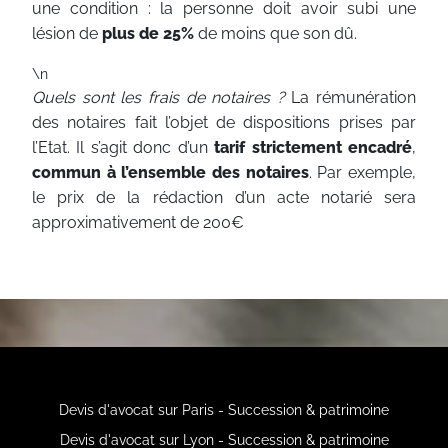
une condition : la personne doit avoir subi une
lésion de
plus de 25%
de moins que son dû.
\n
Quels sont les frais de notaires ?
La rémunération
des notaires fait l’objet de dispositions prises par
l’Etat. Il s’agit donc d’un
tarif strictement encadré
,
commun à l’ensemble des notaires
.
Par exemple,
le prix de la rédaction d’un acte notarié sera
approximativement de 200€
Devis d'avocat sur Paris - Succession & patrimoine
Devis d'avocat sur Lyon - Succession & patrimoine