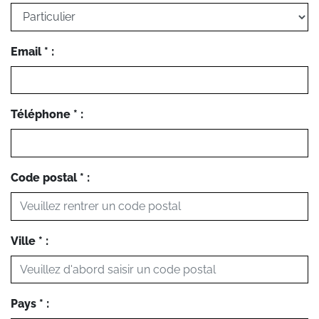
Email * :
Téléphone * :
Code postal * :
Ville * :
Pays * :