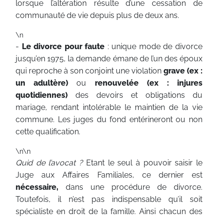
lorsque l’altération résulte d’une cessation de
communauté de vie depuis plus de deux ans.
\n
-
Le divorce pour faute
: unique mode de divorce
jusqu’en 1975, la demande émane de l’un des époux
qui reproche à son conjoint une violation
grave (ex :
un adultère)
ou
renouvelée (ex : injures
quotidiennes)
des devoirs et obligations du
mariage, rendant intolérable le maintien de la vie
commune. Les juges du fond entérineront ou non
cette qualification.
\n\n
Quid de l’avocat ?
Etant le seul à pouvoir saisir le
Juge aux Affaires Familiales, ce dernier est
nécessaire,
dans une procédure de divorce.
Toutefois, il n’est pas indispensable qu’il soit
spécialiste en droit de la famille. Ainsi chacun des