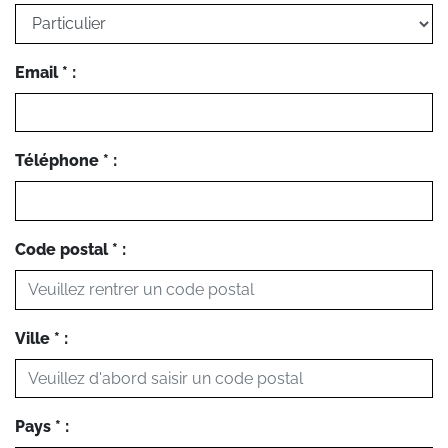
Email * :
Téléphone * :
Code postal * :
Ville * :
Pays * :