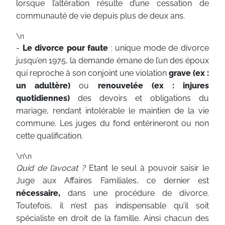
lorsque l’altération résulte d’une cessation de
communauté de vie depuis plus de deux ans.
\n
-
Le divorce pour faute
: unique mode de divorce
jusqu’en 1975, la demande émane de l’un des époux
qui reproche à son conjoint une violation
grave (ex :
un adultère)
ou
renouvelée (ex : injures
quotidiennes)
des devoirs et obligations du
mariage, rendant intolérable le maintien de la vie
commune. Les juges du fond entérineront ou non
cette qualification.
\n\n
Quid de l’avocat ?
Etant le seul à pouvoir saisir le
Juge aux Affaires Familiales, ce dernier est
nécessaire,
dans une procédure de divorce.
Toutefois, il n’est pas indispensable qu’il soit
spécialiste en droit de la famille. Ainsi chacun des