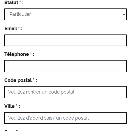
Statut * :
Email * :
Téléphone * :
Code postal * :
Ville * :