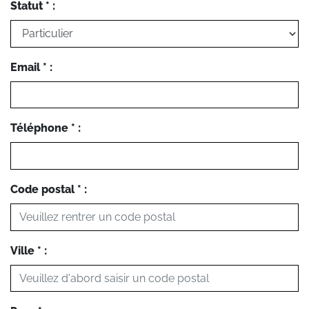
Statut * :
Email * :
Téléphone * :
Code postal * :
Ville * :