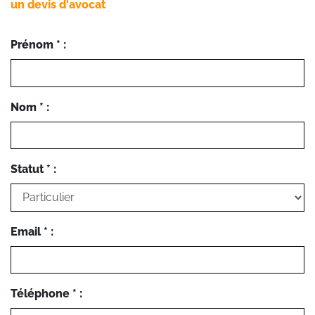
un devis d'avocat
Prénom * :
Nom * :
Statut * :
Email * :
Téléphone * :